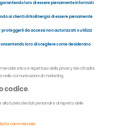
ti, garantendo loro di essere pienamente informati
do ai clienti di NoiEnergia di essere pienamente
 proteggerli da accessi non autorizzati o utilizzi
g, consentendo loro di scegliere come desiderano
iale etica e rispettosa della privacy dei cittadini.
a nelle comunicazioni di marketing.
o codice
.
lla tutela dei dati personali e al rispetto delle
dotta commerciale