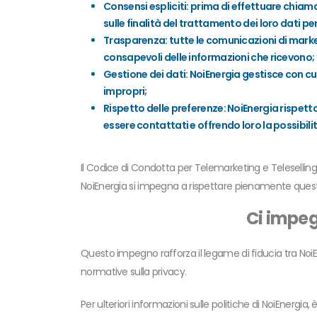
Consensi espliciti: prima di effettuare chiam
sulle finalità del trattamento dei loro dati pe
Trasparenza: tutte le comunicazioni di marke
consapevoli delle informazioni che ricevono;
Gestione dei dati: NoiEnergia gestisce con cur
impropri;
Rispetto delle preferenze: NoiEnergia rispett
essere contattati e offrendo loro la possibil
Il Codice di Condotta per Telemarketing e Telesellin
NoiEnergia si impegna a rispettare pienamente questo
Ci impe
Questo impegno rafforza il legame di fiducia tra NoiEne
normative sulla privacy.
Per ulteriori informazioni sulle politiche di NoiEnergia, 