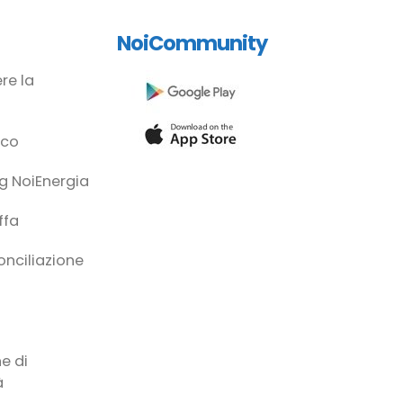
NoiCommunity
re la
ico
g NoiEnergia
ffa
conciliazione
à
e di
à