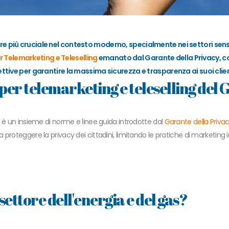
 più cruciale nel contesto moderno, specialmente nei settori sensibi
 Telemarketing e Teleselling
emanato dal Garante della Privacy, c
ettive per garantire la massima sicurezza e trasparenza ai suoi clien
 per telemarketing e teleselling del
g è un insieme di norme e linee guida introdotte dal
Garante della Priva
oteggere la privacy dei cittadini, limitando le pratiche di marketing inde
 settore dell'energia e del gas?