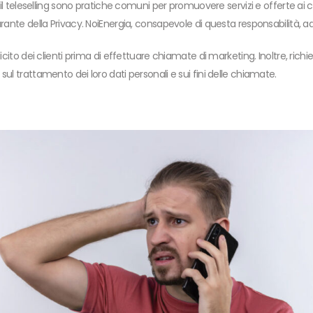
il teleselling sono pratiche comuni per promuovere servizi e offerte ai clie
rante della Privacy. NoiEnergia, consapevole di questa responsabilità, a
licito dei clienti prima di effettuare chiamate di marketing. Inoltre, ric
ul trattamento dei loro dati personali e sui fini delle chiamate.