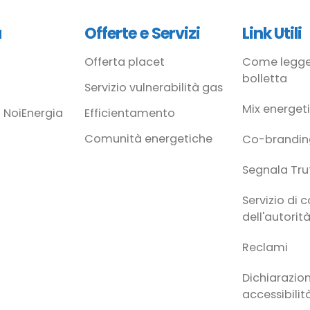
à
Offerte e Servizi
Link Utili
Offerta placet
Come legge
bolletta
Servizio vulnerabilità gas
Mix energet
 NoiEnergia
Efficientamento
Comunità energetiche
Co-brandin
Segnala Tru
Servizio di 
dell'autorit
Reclami
Dichiarazion
accessibilit