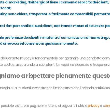
ate di marketing, NoiEnergia ottiene il consenso esplicito dei clien
rsonali;
ting sono chiare, trasparenti e facilmente comprensibili, permetten
a i dati personali dei suoi clienti, adottando misure di sicurezza per
a le preferenze dei clienti in materia di comunicazioni di marketin
ità di revocare il consenso in qualsiasi momento.
g del Garante Privacy è fondamentale per garantire una condotta commerc
 codice, assicurando ai suoi clienti la massima sicurezza e trasparenz
gniamo a rispettare pienamente quest
rgia e i suoi clienti, dimostrando l'importanza che l'azienda attribuisce a
è possibile visitare le pagine in materia ai seguenti indirizzi:
privacy
e c
on