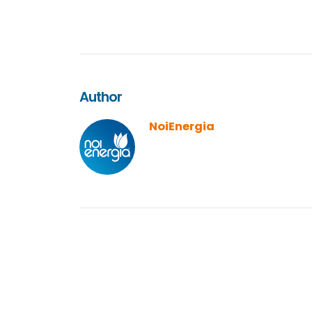
Author
NoiEnergia