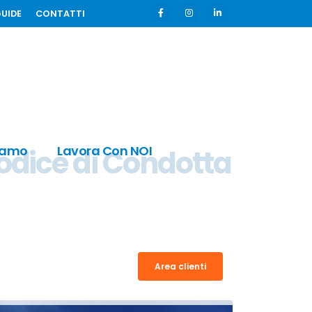
GUIDE
CONTATTI
iamo
Lavora Con NOI
Codice di Condotta
Area clienti