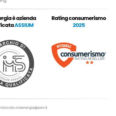
ing
ergia è azienda
Rating consumerismo
ficata
ASSIUM
2025
rotocollo.noienergia@pec.it