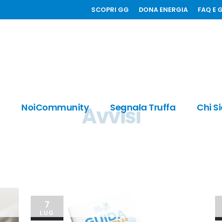
SCOPRI GG
DONA ENERGIA
FAQ E 
i
NoiCommunity
Segnala Truffa
Chi S
Avvisi
7
LUG