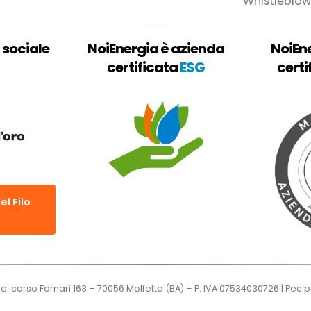
Whistleblow
 sociale
NoiEnergia è azienda
NoiEn
certificata
ESG
certi
el Filo
le: corso Fornari 163 – 70056 Molfetta (BA) – P. IVA 07534030726 | Pec
p