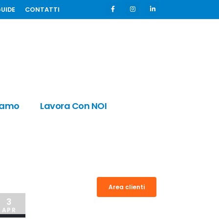
GUIDE
CONTATTI
iamo
Lavora Con NOI
Area clienti
3
APR