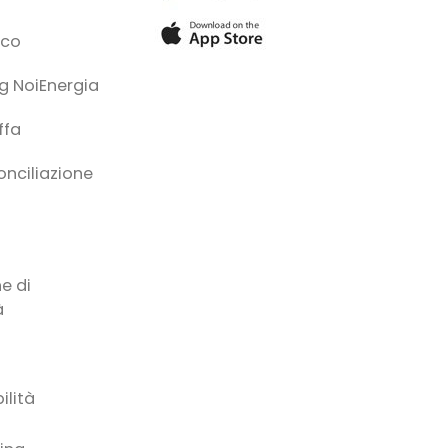
ico
g NoiEnergia
ffa
conciliazione
à
e di
à
ilità