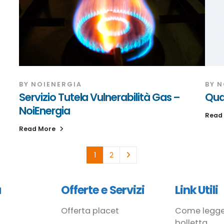
BY
NOIENERGIA
BY
N
Servizio Tutela Vulnerabilità Gas –
Qua
NoiEnergia
Read
Read More
1
2
à
Offerte e Servizi
Link Utili
Offerta placet
Come legge
bolletta