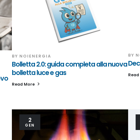
BY
N
BY
NOIENERGIA
Dec
Bolletta 2.0: guida completa alla nuova
bolletta luce e gas
Read
ovo
Read More
2
GEN