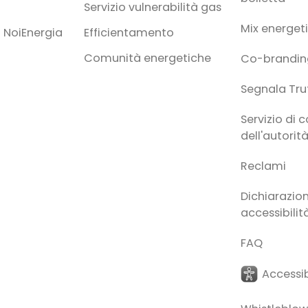
Servizio vulnerabilità gas
Mix energet
 NoiEnergia
Efficientamento
Comunità energetiche
Co-brandin
Segnala Tru
Servizio di 
dell'autorit
Reclami
Dichiarazion
accessibilit
FAQ
Accessib