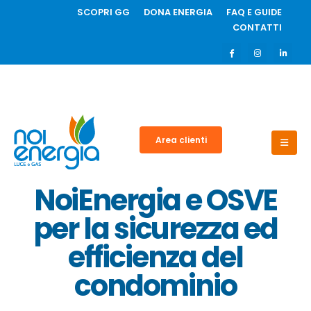
SCOPRI GG
DONA ENERGIA
FAQ E GUIDE
CONTATTI
Area clienti
NoiEnergia e OSVE
per la sicurezza ed
efficienza del
condominio