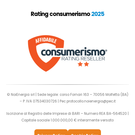
Rating consumerismo
2025
© NoiEnergia srl | Sede legale: corso Fornari 163 – 70056 Molfetta (BA)
– P. IVA 07534030726 | Pec
protocollo.noienergia@pec.it
Iscrizione al Registro delle Imprese di BARI – Numero REA BA-564520 |
Capitale sociale 1.000.000,00 € interamente versato