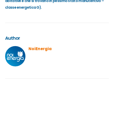
abitative e che si trovano in pessimo stato manutentivo –
classe energetica G).
Author
NoiEnergia