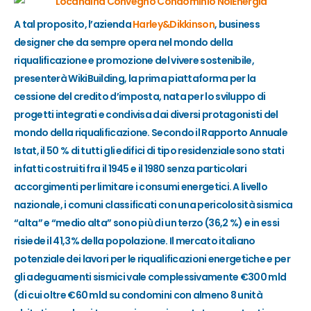
A tal proposito, l’azienda
Harley&Dikkinson
, business
designer che da sempre opera nel mondo della
riqualificazione e promozione del vivere sostenibile,
presenterà WikiBuilding, la prima piattaforma per la
cessione del credito d’imposta, nata per lo sviluppo di
progetti integrati e condivisa dai diversi protagonisti del
mondo della riqualificazione. Secondo il Rapporto Annuale
Istat, il 50 % di tutti gli edifici di tipo residenziale sono stati
infatti costruiti fra il 1945 e il 1980 senza particolari
accorgimenti per limitare i consumi energetici. A livello
nazionale, i comuni classificati con una pericolosità sismica
“alta” e “medio alta” sono più di un terzo (36,2 %) e in essi
risiede il 41,3% della popolazione. Il mercato italiano
potenziale dei lavori per le riqualificazioni energetiche e per
gli adeguamenti sismici vale complessivamente €300 mld
(di cui oltre €60 mld su condomini con almeno 8 unità