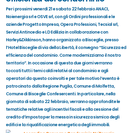
Per i prossimi venerdì 21 e sabato 22 febbraio ANACI,
Noienergia srl e OSVE srl, con gli Ordini professionali e le
aziende Progetto Impresa, Opera Professioni, Tecsial srl,
Servizi Antincedio e LD Edilizia in collaborazione con
Harley&Dikkinson, hanno organizzato a Bisceglie, presso
l’Hotel Bisceglie di via della Libertà, il convegno “Sicurezza ed
efficienza del condominio. Come modernizziamo il nostro
territorio”. In occasione di questa due giorni verranno
toccati tutti i temi caldi relativi al condominio e agli
operatori da questo coinvolti e per tale motivo l’evento è
patrocinato dalla Regione Puglia, Comune di Molfetta,
Comune di Bisceglie Confesercenti. In particolare, nella
giornata di sabato 22 febbraio, verranno approfondite le
tematiche relative agli incentivi fiscali e alla cessione del
credito d’imposta per la messa in sicurezza sismica degli
edifici e la riqualificazione energetica degli immobili.