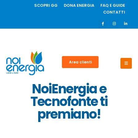
SCOPRI GG
DONA ENERGIA
FAQ E GUIDE
CONTATTI
Area clienti
NoiEnergia e
Tecnofonte ti
premiano!