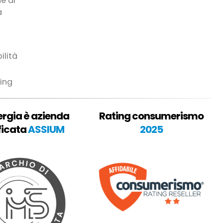
e di
à
ilità
ing
ergia è azienda
Rating consumerismo
ficata
ASSIUM
2025