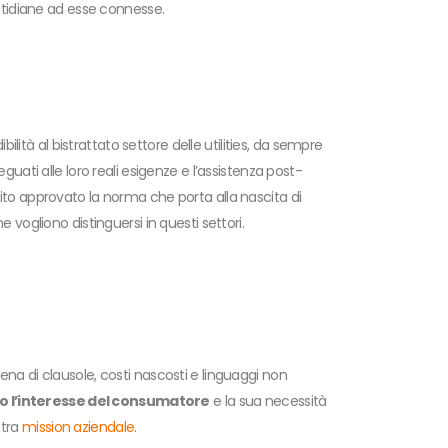
uotidiane ad esse connesse.
lità al bistrattato settore delle utilities, da sempre
guati alle loro reali esigenze e l’assistenza post-
guito approvato la norma che porta alla nascita di
he vogliono distinguersi in questi settori.
iena di clausole, costi nascosti e linguaggi non
o l’interesse del consumatore
e la sua necessità
stra
mission aziendale
.