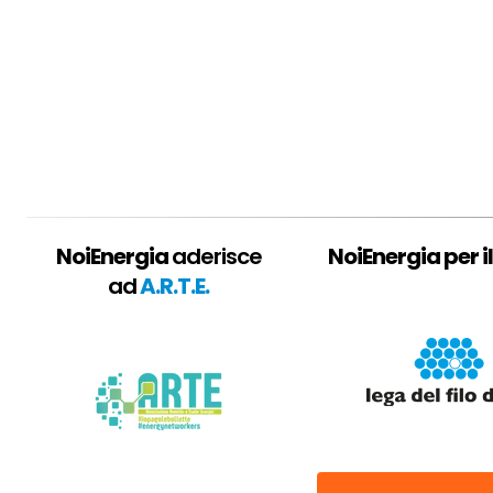
NoiEnergia
aderisce
NoiEnergia per il
ad
A.R.T.E.