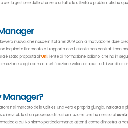
nto per la gestione delle utenze e di tutte le attività e problematiche q
y Manager
vvero nuova, che nasce in Italia nel 2019 con la motivazione dare credibi
no inquinato il mercato e il rapporto con il cliente con contratti non ade
ra è stata proposta all’
Uni
, l’ente di normazione italiano, che ha in se
i formazione e agli esami di certificazione volontaria per tutti i venditori c
ity Manager?
ore nel mercato delle utilities: una vera e propria giungla, intricata e p
za inevitabile di un processo di trasformazione che ha messo al
centr
a; tematica a cui Noi siamo particolarmente attenti, come dimostra la no