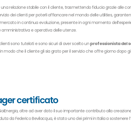
e una relazione stabile con il cliente, trasmettendo fiducia grazie alle
rvizio dei clienti per poterli affiancare nel mondo delle utilities, gara
mercato in continua evoluzione, presente in ogni momento dell’esperienza
e amministrativa e operativa delle utenze.
clienti sono tutelati e sono sicuri di aver scelto un
professionista del 
in modo che il cliente gli sia grato per il servizio che offre giorno dopo 
ager certificato
NoiEnergia, oltre ad aver dato il suo importante contributo alla creazion
uta da Federico Bevilacqua, è stato uno dei primi in Italia a sostenere l’