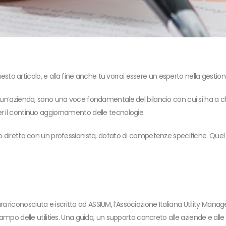
sto articolo, e alla fine anche tu vorrai essere un esperto nella gestione 
di un’azienda, sono una voce fondamentale del bilancio con cui si ha a 
er il continuo aggiornamento delle tecnologie.
o diretto con un professionista, dotato di competenze specifiche. Quel p
ura
riconosciuta e iscritta ad ASSIUM, l’Associazione Italiana Utility Mana
campo delle utilities. Una guida, un supporto concreto alle aziende e alle 