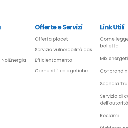
à
Offerte e Servizi
Link Utili
Offerta placet
Come legge
bolletta
Servizio vulnerabilità gas
Mix energet
 NoiEnergia
Efficientamento
Comunità energetiche
Co-brandin
Segnala Tru
Servizio di 
dell'autorit
Reclami