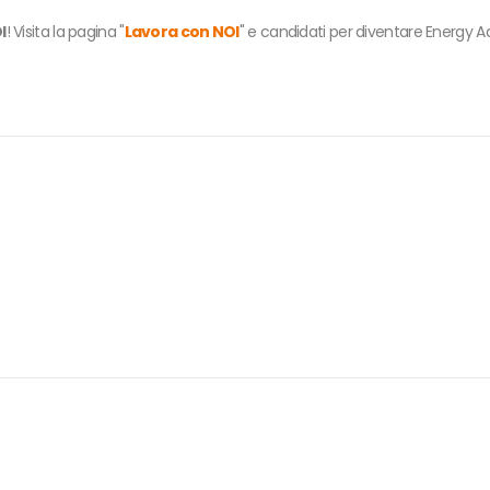
I
! Visita la pagina "
Lavora con NOI
" e candidati per diventare Energy Adv