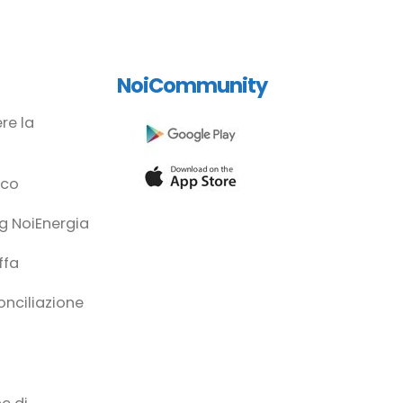
NoiCommunity
re la
ico
g NoiEnergia
ffa
conciliazione
à