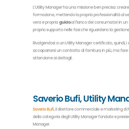
L’Utility Manager ha una missione ben precisa: crear
formazione, mettendo la propria professionalità al se
vera e propria
guida
al fianco dei consumatori in un 
proprio supporto nelle fasi che riguardano la gestion
Rivolgendosi a un Utility Manager certificato, quindi, i 
accaparrarsi un contratto di fornitura in più, ma fare 
attenzione ai dettagli.
Saverio Bufi, Utility Man
Saverio Bufi
, il direttore commerciale e marketing di 
della categoria degli Utility Manager fondata e presied
Manager.