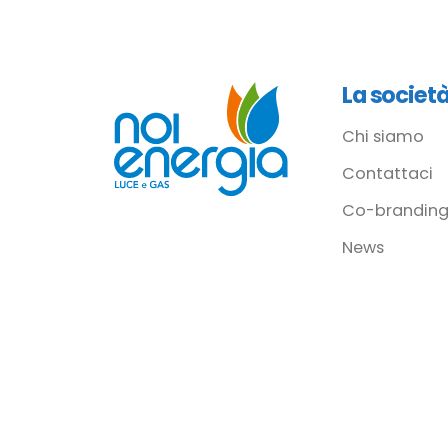
La societ
Chi siamo
Contattaci
Co-branding
News