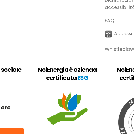
Dichiarazion
accessibilit
FAQ
Accessib
Whistleblow
 sociale
NoiEnergia è azienda
NoiEn
certificata
ESG
certi