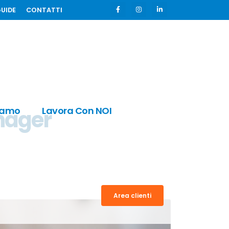
GUIDE
CONTATTI
iamo
Lavora Con NOI
anager
Area clienti