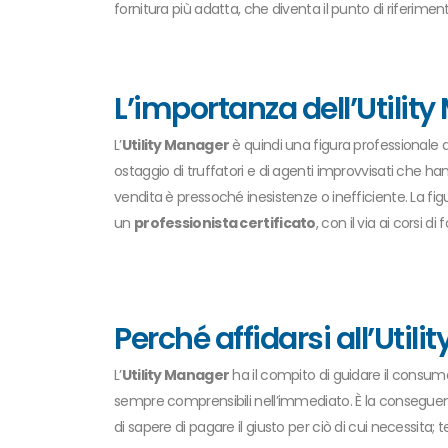
fornitura più adatta, che diventa il punto di riferime
L’importanza dell’Utilit
L’
Utility Manager
è quindi una figura professionale da
ostaggio di truffatori e di agenti improvvisati che han
vendita è pressoché inesistenze o inefficiente. La figu
un
professionista certificato
, con il via ai corsi d
Perché affidarsi all’Util
L’
Utility Manager
ha il compito di guidare il consumat
sempre comprensibili nell’immediato. È la conseguen
di sapere di pagare il giusto per ciò di cui necessit