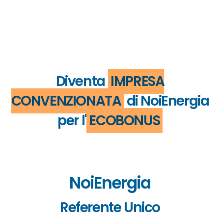
Diventa
IMPRESA
CONVENZIONATA
di NoiEnergia
per l'
ECOBONUS
NoiEnergia
Referente Unico