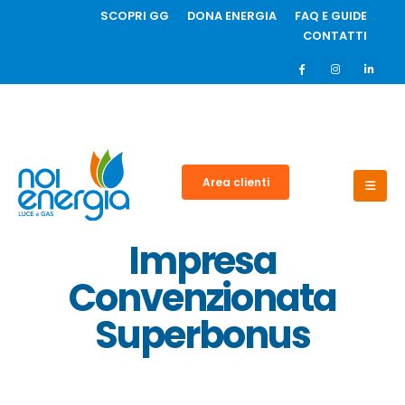
SCOPRI GG
DONA ENERGIA
FAQ E GUIDE
CONTATTI
Area clienti
Impresa
Convenzionata
Superbonus