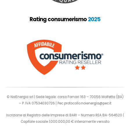
Rating consumerismo
2025
© NoiEnergia srl | Sede legale: corso Fornari 163 – 70056 Molfetta (BA)
– P. IVA 07534030726 | Pec
protocollo.noienergia@pec.it
Iscrizione al Registro delle Imprese di BARI – Numero REA BA-564520 |
Capitale sociale 1.000.000,00 € interamente versato