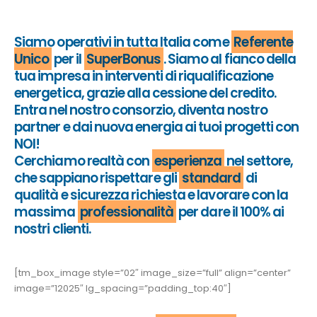
Siamo operativi in tutta Italia come
Referente
Unico
per il
SuperBonus
. Siamo al fianco della
tua impresa in interventi di riqualificazione
energetica, grazie alla cessione del credito.
Entra nel nostro consorzio, diventa nostro
partner e dai nuova energia ai tuoi progetti con
NOI!
Cerchiamo realtà con
esperienza
nel settore,
che sappiano rispettare gli
standard
di
qualità e sicurezza richiesta e lavorare con la
massima
professionalità
per dare il 100% ai
nostri clienti.
[tm_box_image style=”02″ image_size=”full” align=”center”
image=”12025″ lg_spacing=”padding_top:40″]