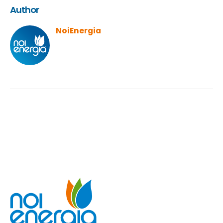
Author
NoiEnergia