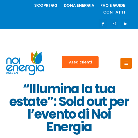
SCOPRI GG
DONA ENERGIA
FAQ E GUIDE
CONTATTI
Area clienti
“Illumina la tua
estate”: Sold out per
l’evento di Noi
Energia