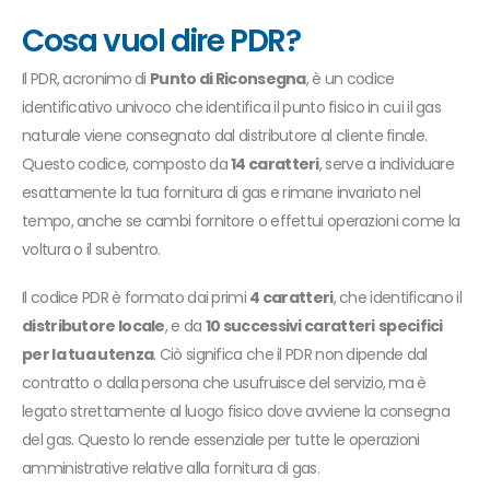
Cosa vuol dire PDR?
Il PDR, acronimo di
Punto di Riconsegna
, è un codice
identificativo univoco che identifica il punto fisico in cui il gas
naturale viene consegnato dal distributore al cliente finale.
Questo codice, composto da
14 caratteri
, serve a individuare
esattamente la tua fornitura di gas e rimane invariato nel
tempo, anche se cambi fornitore o effettui operazioni come la
voltura o il subentro.
Il codice PDR è formato dai primi
4 caratteri
, che identificano il
distributore locale
, e da
10 successivi caratteri
specifici
per la tua utenza
. Ciò significa che il PDR non dipende dal
contratto o dalla persona che usufruisce del servizio, ma è
legato strettamente al luogo fisico dove avviene la consegna
del gas. Questo lo rende essenziale per tutte le operazioni
amministrative relative alla fornitura di gas.