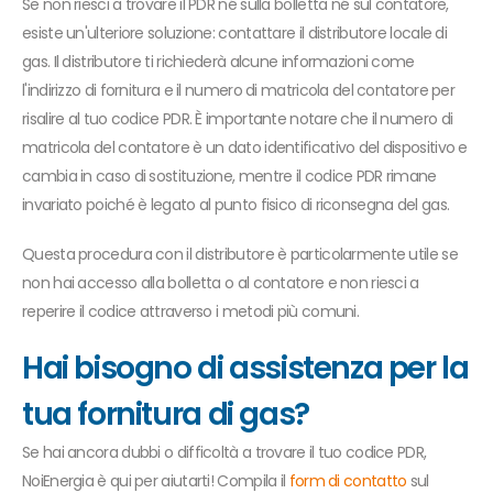
Se non riesci a trovare il PDR né sulla bolletta né sul contatore,
esiste un'ulteriore soluzione: contattare il distributore locale di
gas. Il distributore ti richiederà alcune informazioni come
l'indirizzo di fornitura e il numero di matricola del contatore per
risalire al tuo codice PDR. È importante notare che il numero di
matricola del contatore è un dato identificativo del dispositivo e
cambia in caso di sostituzione, mentre il codice PDR rimane
invariato poiché è legato al punto fisico di riconsegna del gas.
Questa procedura con il distributore è particolarmente utile se
non hai accesso alla bolletta o al contatore e non riesci a
reperire il codice attraverso i metodi più comuni.
Hai bisogno di assistenza per la
tua fornitura di gas?
Se hai ancora dubbi o difficoltà a trovare il tuo codice PDR,
NoiEnergia è qui per aiutarti! Compila il
form di contatto
sul