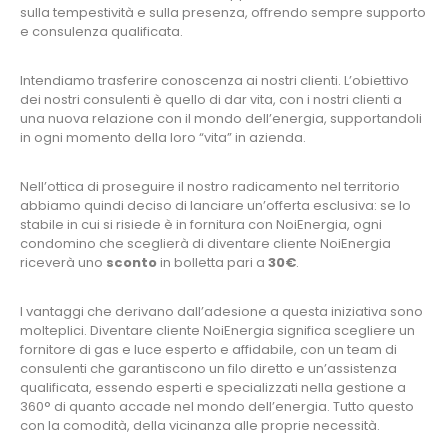
sulla tempestività e sulla presenza, offrendo sempre supporto
e consulenza qualificata.
Intendiamo trasferire conoscenza ai nostri clienti. L’obiettivo
dei nostri consulenti è quello di dar vita, con i nostri clienti a
una nuova relazione con il mondo dell’energia, supportandoli
in ogni momento della loro “vita” in azienda.
Nell’ottica di proseguire il nostro radicamento nel territorio
abbiamo quindi deciso di lanciare un’offerta esclusiva: se lo
stabile in cui si risiede è in fornitura con NoiEnergia, ogni
condomino che sceglierà di diventare cliente NoiEnergia
riceverà uno
sconto
in bolletta pari a
30€
.
I vantaggi che derivano dall’adesione a questa iniziativa sono
molteplici. Diventare cliente NoiEnergia significa scegliere un
fornitore di gas e luce esperto e affidabile, con un team di
consulenti che garantiscono un filo diretto e un’assistenza
qualificata, essendo esperti e specializzati nella gestione a
360° di quanto accade nel mondo dell’energia. Tutto questo
con la comodità, della vicinanza alle proprie necessità.