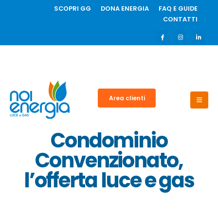
SCOPRI GG
DONA ENERGIA
FAQ E GUIDE
CONTATTI
Area clienti
Condominio
Convenzionato,
l’offerta luce e gas