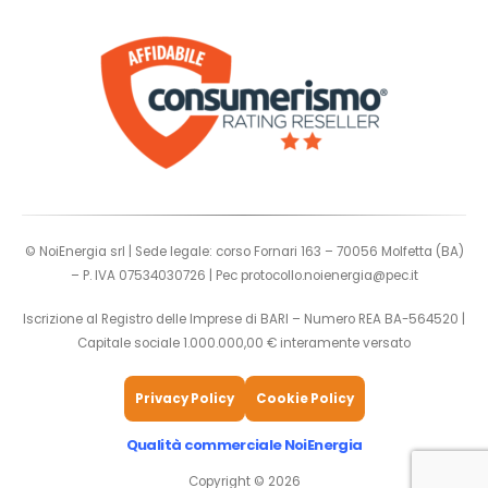
© NoiEnergia srl | Sede legale: corso Fornari 163 – 70056 Molfetta (BA)
– P. IVA 07534030726 | Pec
protocollo.noienergia@pec.it
Iscrizione al Registro delle Imprese di BARI – Numero REA BA-564520 |
Capitale sociale 1.000.000,00 € interamente versato
Privacy Policy
Cookie Policy
Qualità commerciale NoiEnergia
Copyright © 2026