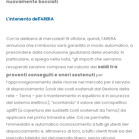
nuovamente bocciati
.
L'intervento dell'ARERA
Con la delibera di mercoledì 19 ottobre, quindi, l’ARERA
annuncia che il rimborso sarà garantito in modo automatico, a
prescindere dalla conclusione giudiziaria della vicenda. In
particolare, si spiega nella nota, “gli importi che verranno
saldi tra
recuperati saranno compresi nel calcolo dei
proventi conseguiti e oneri sostenuti
per
l’approvvigionamento delle risorse nel mercato per il servizio
di dispacciamento (cioè dei costi sostenuti dal Gestore della
rete – Terna – per il mantenimento in equilibrio e in sicurezza
del sistema elettrico), “scontando” il valore del corrispettivo
uplift
(a copertura dei suddetti costi sostenuti da Terna) da
applicare nel primo trimestre utile. Ciò ne permette
l’immediato e automatico riconoscimento a tutti gli utenti del
dispacciamento e, attraverso di loro, a tutti i clienti finali sia del
mercato tutelato sia del mercato libero, senza alcuna