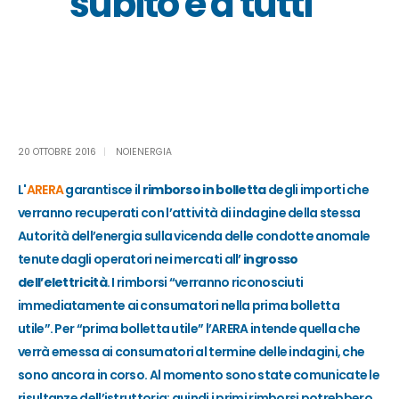
subito e a tutti”
20 OTTOBRE 2016
NOIENERGIA
L'
ARERA
garantisce il
rimborso in bolletta
degli importi che
verranno recuperati con l’attività di indagine della stessa
Autorità dell’energia sulla vicenda delle condotte anomale
tenute dagli operatori nei mercati all’
ingrosso
dell’elettricità
. I rimborsi “verranno riconosciuti
immediatamente ai consumatori nella prima bolletta
utile”. Per “prima bolletta utile” l’ARERA intende quella che
verrà emessa ai consumatori al termine delle indagini, che
sono ancora in corso. Al momento sono state comunicate le
risultanze dell’istruttoria: quindi i primi rimborsi potrebbero