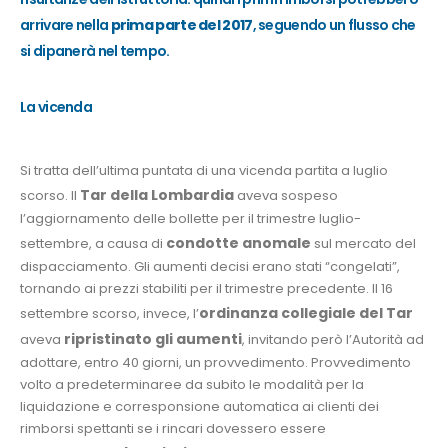
arrivare nella
prima parte del 2017
, seguendo un flusso che
si dipanerà nel tempo.
La vicenda
Si tratta dell’ultima puntata di una vicenda partita a luglio
Tar della Lombardia
scorso. Il
aveva sospeso
l’aggiornamento delle bollette per il trimestre luglio-
condotte anomale
settembre, a causa di
sul mercato del
dispacciamento. Gli aumenti decisi erano stati “congelati”,
tornando ai prezzi stabiliti per il trimestre precedente. Il 16
ordinanza collegiale del Tar
settembre scorso, invece, l’
ripristinato gli aumenti
aveva
, invitando però l’Autorità ad
adottare, entro 40 giorni, un provvedimento. Provvedimento
volto a predeterminaree da subito le modalità per la
liquidazione e corresponsione automatica ai clienti dei
rimborsi spettanti se i rincari dovessero essere