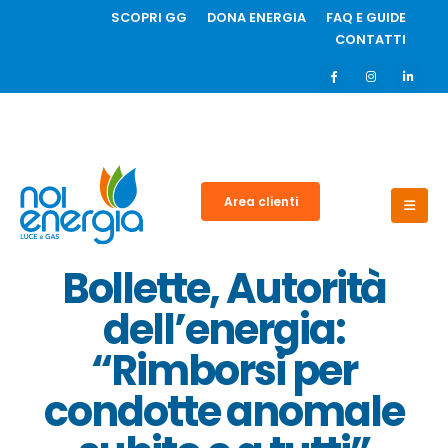
SCOPRI GG
DONA ENERGIA
FAQ E GUIDE
CONTATTI
Area clienti
Bollette, Autorità
dell’energia:
“Rimborsi per
condotte anomale