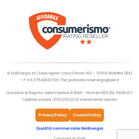
© NoiEnergia srl | Sede legale: corso Fornari 163 – 70056 Molfetta (BA)
– P. IVA 07534030726 | Pec
protocollo.noienergia@pec.it
Iscrizione al Registro delle Imprese di BARI – Numero REA BA-564520 |
Capitale sociale 1.000.000,00 € interamente versato
Privacy Policy
Cookie Policy
Qualità commerciale NoiEnergia
Copyright © 2026