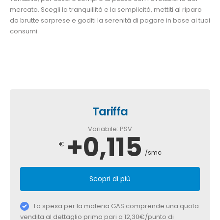
mercato. Scegli la tranquillità e la semplicità, mettiti al riparo
da brutte sorprese e goditi la serenità di pagare in base ai tuoi
consumi.
Tariffa
Variabile: PSV
+0,115
€
/smc
Scopri di più
La spesa per la materia GAS comprende una quota
vendita al dettaglio prima pari a 12,30€/punto di