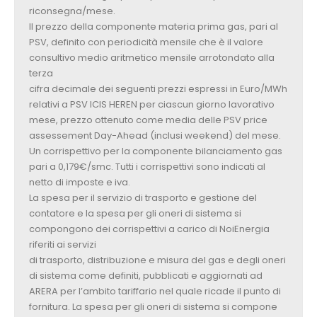
riconsegna/mese.
Il prezzo della componente materia prima gas, pari al
PSV, definito con periodicità mensile che è il valore
consultivo medio aritmetico mensile arrotondato alla
terza
cifra decimale dei seguenti prezzi espressi in Euro/MWh
relativi a PSV ICIS HEREN per ciascun giorno lavorativo
mese, prezzo ottenuto come media delle PSV price
assessement Day-Ahead (inclusi weekend) del mese.
Un corrispettivo per la componente bilanciamento gas
pari a 0,179€/smc. Tutti i corrispettivi sono indicati al
netto di imposte e iva.
La spesa per il servizio di trasporto e gestione del
contatore e la spesa per gli oneri di sistema si
compongono dei corrispettivi a carico di NoiEnergia
riferiti ai servizi
di trasporto, distribuzione e misura del gas e degli oneri
di sistema come definiti, pubblicati e aggiornati ad
ARERA per l’ambito tariffario nel quale ricade il punto di
fornitura. La spesa per gli oneri di sistema si compone