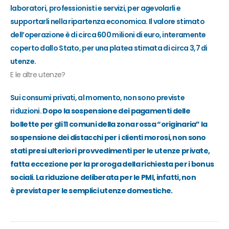
laboratori, professionisti e servizi
, per agevolarli e
supportarli nella ripartenza economica. Il valore stimato
dell’operazione è di circa 600 milio
ni di euro, interamente
coperto dallo Stato
, per una platea stimata di circa 3,7 di
utenze.
E le altre utenze?
S
ui consumi privati, al momento, non sono previste
riduzioni.
Dopo la sospensione dei pagamenti delle
bollette per gli 11 comuni della zona rossa “originaria”
la
sospensione dei distacchi per i clienti morosi, non sono
stati presi ulteriori provvedimenti per le utenze private,
fatta eccezione per la proroga della richiesta per i bonus
sociali. La riduzione deliberata per le PMI, infatti, non
è
prevista per le semplici utenze domestiche
.