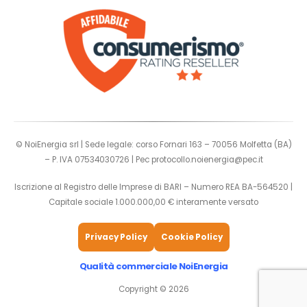
© NoiEnergia srl | Sede legale: corso Fornari 163 – 70056 Molfetta (BA)
– P. IVA 07534030726 | Pec
protocollo.noienergia@pec.it
Iscrizione al Registro delle Imprese di BARI – Numero REA BA-564520 |
Capitale sociale 1.000.000,00 € interamente versato
Privacy Policy
Cookie Policy
Qualità commerciale NoiEnergia
Copyright © 2026