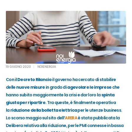
19 GIUGNO 2020
NOIENERGIA
C
on il
Decreto Rilancio
il governo ha cercato di stabilire
delle
nuove misure
in grado di
agevolare le imprese
che
hanno subito maggiormente la crisi e dar loro la
spinta
giusta per ripartire
. Tra queste, è finalmente operativa
la
riduzione della bolletta elettrica
per le utenze business.
Lo scorso maggio sul sito dell’
ARERA
è stata pubblicata la
Delibera
relativa alla riduzione
,
per l
e PMI
connesse in bassa