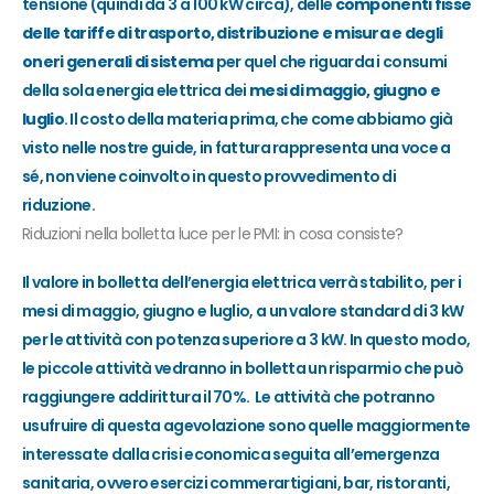
tensione (quindi da 3 a 100 kW circa)
, delle
componenti fisse
delle tariffe di trasporto, distribuzione e misura e degli
oneri generali di sistema
per quel che riguarda i consumi
d
ella sola
energia elettrica dei
mesi di maggio, giugno e
luglio
.
Il costo della materia prima, che come abbiamo già
visto nelle nostre guide, in fattura rappresenta una voce a
sé, non viene coinvolto i
n questo provvedimento di
riduzione.
Riduzioni nella bolletta luce per le PMI: in cosa consiste?
Il valore in bolletta dell’energia elettrica verrà stabilito, per i
mes
i
di maggio, giugno e luglio, a un valore standard di 3 kW
per le attività con potenza superiore a 3 kW. In q
uesto modo,
le
piccole attività
vedranno in bolletta
un risparmio che può
raggiungere addiri
t
tura il 70%.
Le attività che potranno
usufruire
di questa agevolazione sono quelle maggiormente
interessate dalla crisi economica seguita all’emergenza
sanitaria, ovvero esercizi
commer
artigiani
, bar, ristoranti,