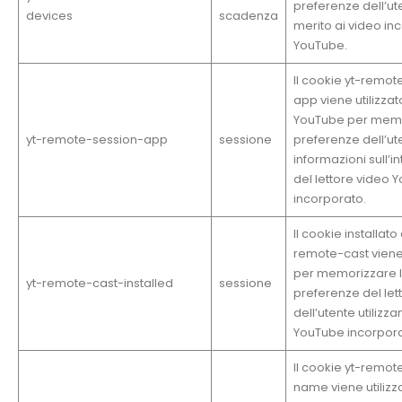
preferenze dell’ut
devices
scadenza
merito ai video inc
YouTube.
Il cookie yt-remot
app viene utilizza
YouTube per memo
yt-remote-session-app
sessione
preferenze dell’ut
informazioni sull’i
del lettore video 
incorporato.
Il cookie installato
remote-cast viene 
per memorizzare 
yt-remote-cast-installed
sessione
preferenze del let
dell’utente utilizza
YouTube incorpora
Il cookie yt-remot
name viene utilizz