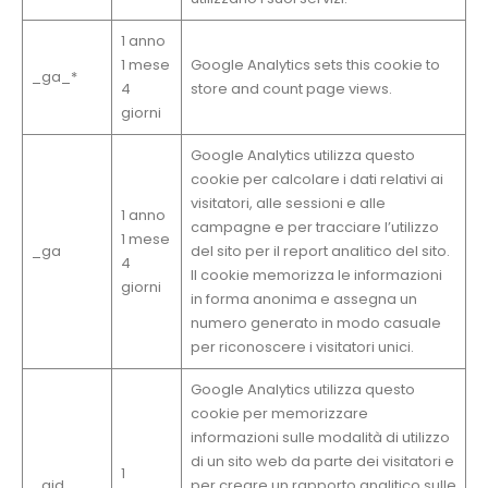
1 anno
1 mese
Google Analytics sets this cookie to
_ga_*
4
store and count page views.
giorni
Google Analytics utilizza questo
cookie per calcolare i dati relativi ai
visitatori, alle sessioni e alle
1 anno
campagne e per tracciare l’utilizzo
1 mese
_ga
del sito per il report analitico del sito.
4
Il cookie memorizza le informazioni
giorni
in forma anonima e assegna un
numero generato in modo casuale
per riconoscere i visitatori unici.
Google Analytics utilizza questo
cookie per memorizzare
informazioni sulle modalità di utilizzo
di un sito web da parte dei visitatori e
1
_gid
per creare un rapporto analitico sulle