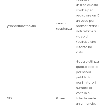
utilizza questo
cookie per
registrare un ID
univoco per
senza
yt.innertube::nextId
memorizzare i
scadenza
dati relativi ai
video di
YouTube che
l’utente ha
visto.
Google utilizza
questo cookie
per scopi
pubblicitari:
per limitare il
numero di
volte in cui
NID
6 mesi
l’utente vede
un annuncio,