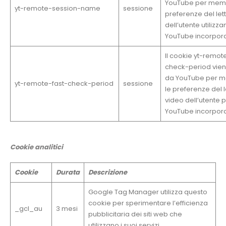
YouTube per memo
yt-remote-session-name
sessione
preferenze del let
dell’utente utilizz
YouTube incorpora
Il cookie yt-remot
check-period viene
da YouTube per m
yt-remote-fast-check-period
sessione
le preferenze del l
video dell’utente p
YouTube incorpora
Cookie analitici
Cookie
Durata
Descrizione
Google Tag Manager utilizza questo
cookie per sperimentare l’efficienza
_gcl_au
3 mesi
pubblicitaria dei siti web che
utilizzano i suoi servizi.