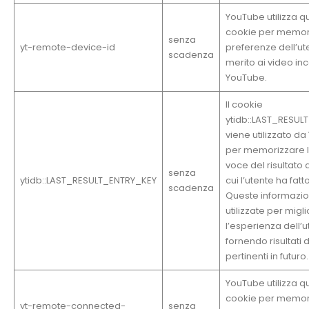
YouTube utilizza q
cookie per memor
senza
yt-remote-device-id
preferenze dell’ut
scadenza
merito ai video inc
YouTube.
Il cookie
ytidb::LAST_RESUL
viene utilizzato d
per memorizzare l
voce del risultato 
senza
ytidb::LAST_RESULT_ENTRY_KEY
cui l’utente ha fatto
scadenza
Queste informazi
utilizzate per migl
l’esperienza dell’
fornendo risultati d
pertinenti in futuro.
YouTube utilizza q
cookie per memor
yt-remote-connected-
senza