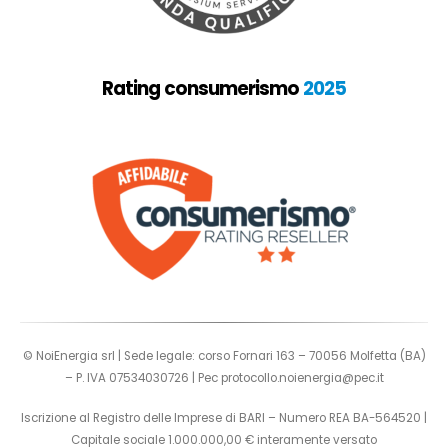
Rating consumerismo
2025
© NoiEnergia srl | Sede legale: corso Fornari 163 – 70056 Molfetta (BA)
– P. IVA 07534030726 | Pec
protocollo.noienergia@pec.it
Iscrizione al Registro delle Imprese di BARI – Numero REA BA-564520 |
Capitale sociale 1.000.000,00 € interamente versato