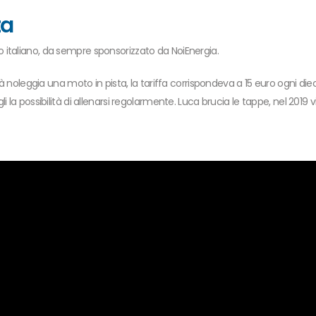
ta
 italiano, da sempre sponsorizzato da NoiEnergia.
pà noleggia una moto in pista, la tariffa corrispondeva a 15 euro ogni diec
i la possibilità di allenarsi regolarmente. Luca brucia le tappe, nel 201