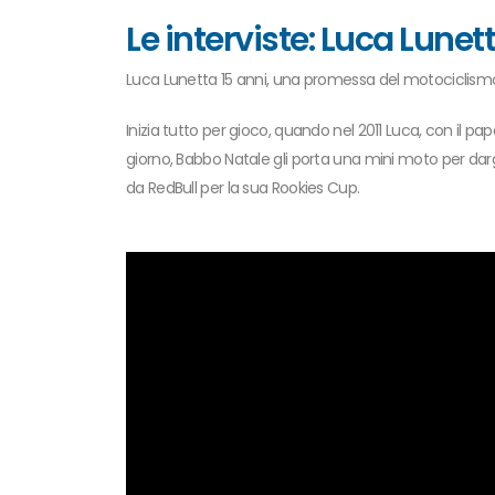
Le interviste: Luca Lunet
Luca Lunetta 15 anni, una promessa del motociclismo
Inizia tutto per gioco, quando nel 2011 Luca, con il pa
giorno, Babbo Natale gli porta una mini moto per dargl
da RedBull per la sua Rookies Cup.