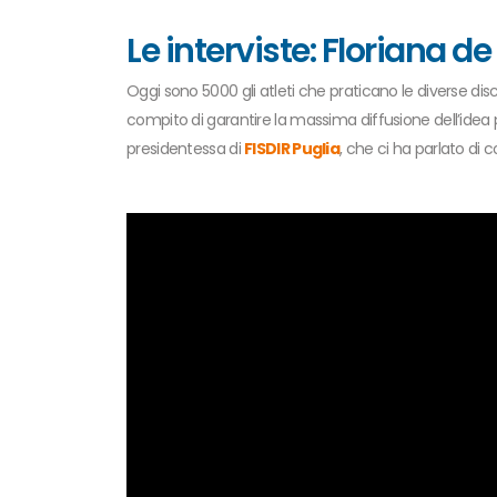
Le interviste: Floriana de
Oggi sono 5000 gli atleti che praticano le diverse disci
compito di garantire la massima diffusione dell’idea p
presidentessa di
FISDIR Puglia
, che ci ha parlato di