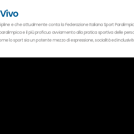
 Vivo
pline e che attualmente conta la Federazione Italiana Sport Paralimpici deg
aralimpica e il più proficuo avviamento alla pratica sportiva delle perso
 come lo sport sia un potente mezzo di espressione, socialità ed inclusiv