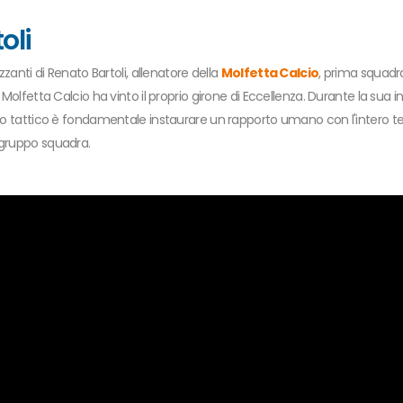
oli
zzanti di Renato Bartoli, allenatore della
Molfetta Calcio
, prima squadr
 Molfetta Calcio ha vinto il proprio girone di Eccellenza. Durante la sua i
nico tattico è fondamentale instaurare un rapporto umano con l'intero t
 gruppo squadra.