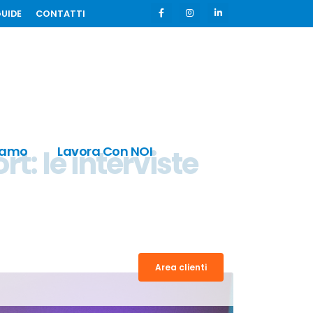
GUIDE
CONTATTI
iamo
Lavora Con NOI
t: le interviste
Area clienti