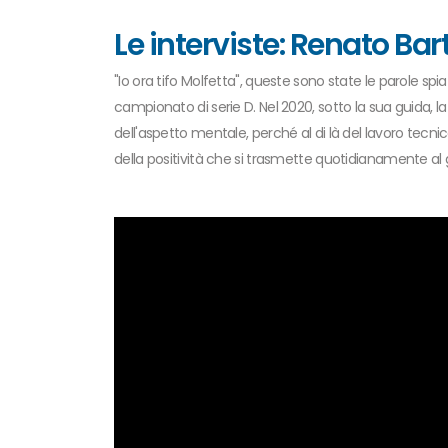
Le interviste: Renato Bart
"Io ora tifo Molfetta", queste sono state le parole spia
campionato di serie D. Nel 2020, sotto la sua guida, la
dell'aspetto mentale, perché al di là del lavoro tec
della positività che si trasmette quotidianamente al