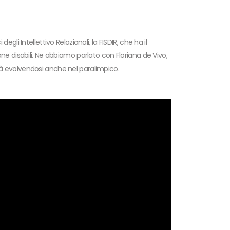
li Intellettivo Relazionali, la FISDIR, che ha il
ne disabili. Ne abbiamo parlato con Floriana de Vivo,
ità evolvendosi anche nel paralimpico.