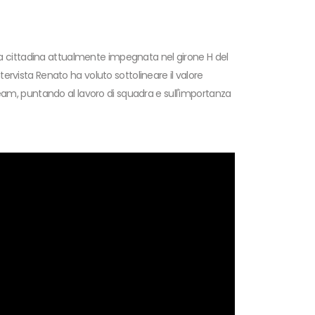
a cittadina attualmente impegnata nel girone H del
ntervista Renato ha voluto sottolineare il valore
eam, puntando al lavoro di squadra e sull'importanza