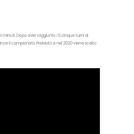
i minuti. Dopo aver raggiunto i 5 cinque turni al
9 vince il campionato PreMoto e nel 2020 viene scelto