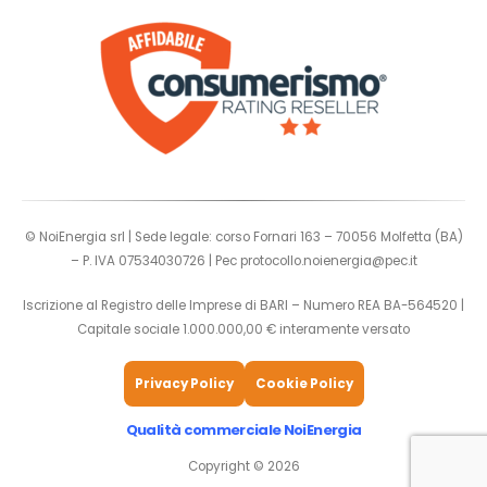
© NoiEnergia srl | Sede legale: corso Fornari 163 – 70056 Molfetta (BA)
– P. IVA 07534030726 | Pec
protocollo.noienergia@pec.it
Iscrizione al Registro delle Imprese di BARI – Numero REA BA-564520 |
Capitale sociale 1.000.000,00 € interamente versato
Privacy Policy
Cookie Policy
Qualità commerciale NoiEnergia
Copyright © 2026