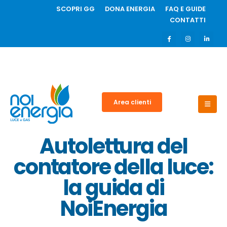
SCOPRI GG
DONA ENERGIA
FAQ E GUIDE
CONTATTI
Area clienti
Autolettura del
contatore della luce:
la guida di
NoiEnergia