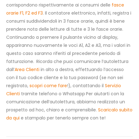
corrispondono rispettivamente ai consumi delle
fasce
orarie F1, F2 ed F3
.
Il contatore elettronico, infatti, registra i
consumi suddividendoli in 3 fasce orarie, quindi è bene
prendere nota delle letture di tutte e 3 le fasce orarie.
Continuando a premere il pulsante vicino al display,
appariranno nuovamente le voci A1, A2 e A3, ma i valori in
questo caso saranno riferiti al precedente periodo di
fatturazione.
Ricorda che puoi comunicare l’autolettura
dall’
Area Clienti
in alto a destra, effettuando l’accesso
con il tuo codice cliente e la tua password (se non sei
registrato,
scopri come fare
!), contattando il
Servizio
Clienti
tramite telefono o
W
hatsapp
Per aiutarti con la
comunicazione dell’autolettura, abbiamo realizzato un
prospetto ad hoc, chiaro e comprensibile.
Scaricalo subito
da qui
e stampalo per tenerlo sempre con te!