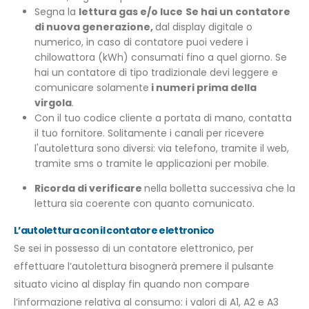
Segna la
lettura gas e/o luce
Se hai un contatore
di nuova generazione,
dal display digitale o
numerico, in caso di contatore puoi vedere i
chilowattora (kWh) consumati fino a quel giorno. Se
hai un contatore di tipo tradizionale devi leggere e
comunicare solamente
i numeri prima della
virgola
.
Con il tuo codice cliente a portata
di mano
, contatta
il tuo fornitore. Solitamente i canali per ricevere
l'autolettura sono diversi: via telefono, tramite il web,
tramite sms o tramite le applicazioni per mobile.
Ricorda di verificare
nella bolletta successiva che la
lettura sia coerente con quanto comunicato.
L’autolettura con il contatore elettronico
Se sei in possesso di un contatore elettronico, per
effettuare l’autolettura bisognerà premere il pulsante
situato vicino al display fin quando non compare
l’informazione relativa al consumo: i valori di A1, A2 e A3